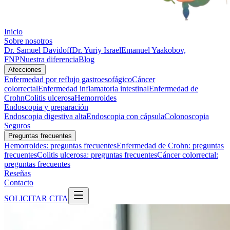
Inicio
Sobre nosotros
Dr. Samuel Davidoff
Dr. Yuriy Israel
Emanuel Yaakobov,
FNP
Nuestra diferencia
Blog
Afecciones
Enfermedad por reflujo gastroesofágico
Cáncer
colorrectal
Enfermedad inflamatoria intestinal
Enfermedad de
Crohn
Colitis ulcerosa
Hemorroides
Endoscopia y preparación
Endoscopia digestiva alta
Endoscopia con cápsula
Colonoscopia
Seguros
Preguntas frecuentes
Hemorroides: preguntas frecuentes
Enfermedad de Crohn: preguntas
frecuentes
Colitis ulcerosa: preguntas frecuentes
Cáncer colorrectal:
preguntas frecuentes
Reseñas
Contacto
SOLICITAR CITA