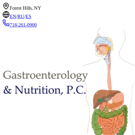
Forest Hills, NY
EN
/
RU
/
ES
718-261-0900