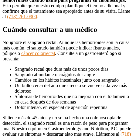
hemorroides cuando llame para programar su colonoscopia.
Esto permite que nuestro equipo planifique el tiempo adicional y
confirme que el tratamiento sea apropiado antes de su visita. Llame
al
(718) 261-0900
.
Cuándo consultar a un médico
No ignore el sangrado rectal. Aunque las hemorroides son la causa
más común, el sangrado también puede indicar fisuras anales,
pólipos o
cáncer colorrectal
. Consulte a un gastroenterólogo si
presenta:
Sangrado rectal que dura más de unos pocos días
Sangrado abundante o coágulos de sangre
Cambios en los hábitos intestinales junto con sangrado
Un bulto cerca del ano que crece o se vuelve cada vez más
doloroso
Síntomas de hemorroides que no mejoran con el tratamiento
en casa después de dos semanas
Dolor intenso, en especial de aparición repentina
Si tiene más de 45 años y no se ha hecho una colonoscopia de
detección, el sangrado rectal es una razón de peso para programar
una. Nuestro equipo en Gastroenterology and Nutrition, P.C. puede
evaluar sus síntomas y descartar algo más grave. Llámenos al
(718)