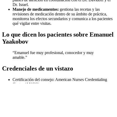
Dr. Israel.
Manejo de medicamentos:
gestiona las recetas y las
revisiones de medicación dentro de su ámbito de práctica,
monitorea los efectos secundarios y comunica a los pacientes
qué vigilar entre visitas.
Lo que dicen los pacientes sobre Emanuel
Yaakobov
“Emanuel fue muy profesional, conocedor y muy
amable.”
Credenciales de un vistazo
Certificación del consejo: American Nurses Credentialing
Center (ANCC)
Formación: Master of Science in Nursing, Long Island
University C.W. Post
Grado: Bachelor of Science in Nursing, Adelphi University
Membresía: Gastroenterology and Hepatology Advanced
Practice Providers (GHAPP)
Licencia: Nueva York (License #347362)