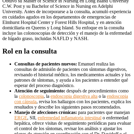
Obtuvo su Master of Science in Nursing en Long Island University
C.W. Post y su Bachelor of Science in Nursing en Adelphi
University. Antes de incorporarse a la consulta, acumuló experiencia
en cuidados agudos en los departamentos de emergencias de
Elmhurst Hospital Center y Forest Hills Hospital, y en atención
domiciliaria en Queens y Long Island. Su enfoque en la consulta
incluye las colonoscopias de detección y el manejo de la enfermedad
de hígado graso, incluidas NAFLD y NASH.
Rol en la consulta
Consultas de pacientes nuevos:
Emanuel realiza las
consultas de admisión de pacientes con síntomas digestivos,
revisando el historial médico, los medicamentos actuales y los
patrones de síntomas, y ayuda a los pacientes a entender qué
esperar del proceso diagnóstico.
Atención de seguimiento:
después de procedimientos como
la
colonoscopia
, la
endoscopia digestiva alta
o la
endoscopia
con cápsula
, revisa los hallazgos con los pacientes, explica los
resultados y describe los siguientes pasos recomendados.
Manejo de afecciones crónicas:
para pacientes que manejan
ERGE
, SII,
enfermedad inflamatoria intestinal
o enfermedad
hepática, ofrece visitas de seguimiento periódicas para evaluar
el control de los síntomas, revisar los análisis y ajustar los
planes de atención en coordinación con el Dr. Davidoff y el