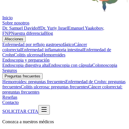
Inicio
Sobre nosotros
Dr. Samuel Davidoff
Dr. Yuriy Israel
Emanuel Yaakobov,
FNP
Nuestra diferencia
Blog
Afecciones
Enfermedad por reflujo gastroesofágico
Cáncer
colorrectal
Enfermedad inflamatoria intestinal
Enfermedad de
Crohn
Colitis ulcerosa
Hemorroides
Endoscopia y preparación
Endoscopia digestiva alta
Endoscopia con cápsula
Colonoscopia
Seguros
Preguntas frecuentes
Hemorroides: preguntas frecuentes
Enfermedad de Crohn: preguntas
frecuentes
Colitis ulcerosa: preguntas frecuentes
Cáncer colorrectal:
preguntas frecuentes
Reseñas
Contacto
SOLICITAR CITA
Conozca a nuestros médicos