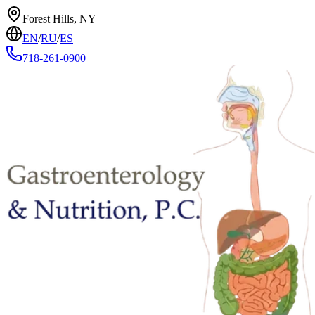
Forest Hills, NY
EN
/
RU
/
ES
718-261-0900