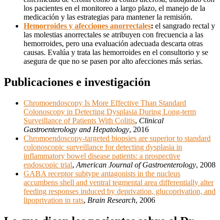
los pacientes en el monitoreo a largo plazo, el manejo de la
medicación y las estrategias para mantener la remisión.
Hemorroides y afecciones anorrectales
:
el sangrado rectal y
las molestias anorrectales se atribuyen con frecuencia a las
hemorroides, pero una evaluación adecuada descarta otras
causas. Evalúa y trata las hemorroides en el consultorio y se
asegura de que no se pasen por alto afecciones más serias.
Publicaciones e investigación
Chromoendoscopy Is More Effective Than Standard
Colonoscopy in Detecting Dysplasia During Long-term
Surveillance of Patients With Colitis
,
Clinical
Gastroenterology and Hepatology
, 2016
Chromoendoscopy-targeted biopsies are superior to standard
colonoscopic surveillance for detecting dysplasia in
inflammatory bowel disease patients: a prospective
endoscopic trial
,
American Journal of Gastroenterology
, 2008
GABA receptor subtype antagonists in the nucleus
accumbens shell and ventral tegmental area differentially alter
feeding responses induced by deprivation, glucoprivation, and
lipoprivation in rats
,
Brain Research
, 2006