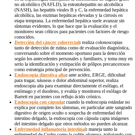
no alcohólico (NAFLD), la esteatohepatitis no alcohólica
(NASH), las hepatitis virales B y C, la enfermedad hepática
alcohólica, las enzimas hepáticas elevadas y la cirrosis en
etapa temprana. La enfermedad hepática suele avanzar sin
síntomas evidentes, lo que hace que la evaluación y el
monitoreo sean críticos para pacientes con factores de riesgo
conocidos.
Detección del cáncer colorrectal
:
realiza colonoscopias
tanto de detección de rutina como de evaluación diagnóstica,
conversando sobre el momento oportuno para la detección
según los antecedentes personales y familiares, y toma muy en
serio la identificación y extirpación de pólipos precancerosos
como estrategia principal de prevención.
Endoscopia digestiva alta
:
ante acidez, ERGE, dificultad
para tragar, náuseas o dolor abdominal superior, realiza
endoscopia alta para examinar directamente el esófago, el
estómago y el duodeno, y evalúa y monitorea el esófago de
Barrett en pacientes con reflujo ácido crónico.
Endoscopia con cápsula
:
cuando la endoscopia estándar no
explica por completo los síntomas, en particular ante sangrado
digestivo de origen oculto o sospecha de enfermedad del
intestino delgado, la endoscopia con cápsula capta imágenes
del intestino delgado que otros métodos no pueden alcanzar.
Enfermedad inflamatoria intestinal
:
maneja tanto la
enfermedad de Crohn como la colitis ulcerosa, trabajando con