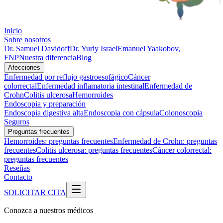
Inicio
Sobre nosotros
Dr. Samuel Davidoff
Dr. Yuriy Israel
Emanuel Yaakobov,
FNP
Nuestra diferencia
Blog
Afecciones
Enfermedad por reflujo gastroesofágico
Cáncer
colorrectal
Enfermedad inflamatoria intestinal
Enfermedad de
Crohn
Colitis ulcerosa
Hemorroides
Endoscopia y preparación
Endoscopia digestiva alta
Endoscopia con cápsula
Colonoscopia
Seguros
Preguntas frecuentes
Hemorroides: preguntas frecuentes
Enfermedad de Crohn: preguntas
frecuentes
Colitis ulcerosa: preguntas frecuentes
Cáncer colorrectal:
preguntas frecuentes
Reseñas
Contacto
SOLICITAR CITA
Conozca a nuestros médicos