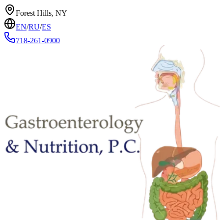
Forest Hills, NY
EN
/
RU
/
ES
718-261-0900