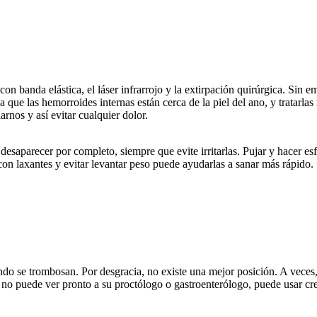
n banda elástica, el láser infrarrojo y la extirpación quirúrgica. Sin 
 que las hemorroides internas están cerca de la piel del ano, y tratarla
arnos y así evitar cualquier dolor.
desaparecer por completo, siempre que evite irritarlas. Pujar y hacer e
n laxantes y evitar levantar peso puede ayudarlas a sanar más rápido.
do se trombosan. Por desgracia, no existe una mejor posición. A veces,
 no puede ver pronto a su proctólogo o gastroenterólogo, puede usar cre