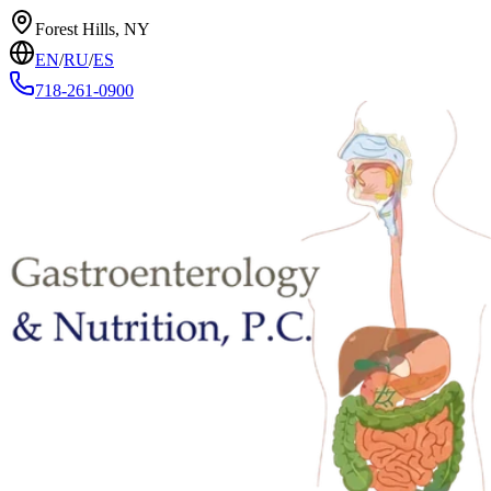
Forest Hills, NY
EN
/
RU
/
ES
718-261-0900