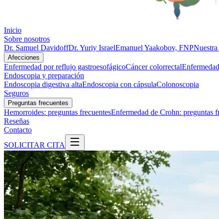
Inicio
Sobre nosotros
Dr. Samuel Davidoff
Dr. Yuriy Israel
Emanuel Yaakobov, FNP
Nuestra 
Afecciones
Enfermedad por reflujo gastroesofágico
Cáncer colorrectal
Enfermedad 
Endoscopia y preparación
Endoscopia digestiva alta
Endoscopia con cápsula
Colonoscopia
Seguros
Preguntas frecuentes
Hemorroides: preguntas frecuentes
Enfermedad de Crohn: preguntas f
Reseñas
Contacto
SOLICITAR CITA