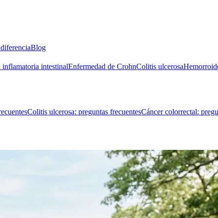
diferencia
Blog
inflamatoria intestinal
Enfermedad de Crohn
Colitis ulcerosa
Hemorroid
recuentes
Colitis ulcerosa: preguntas frecuentes
Cáncer colorrectal: pregu