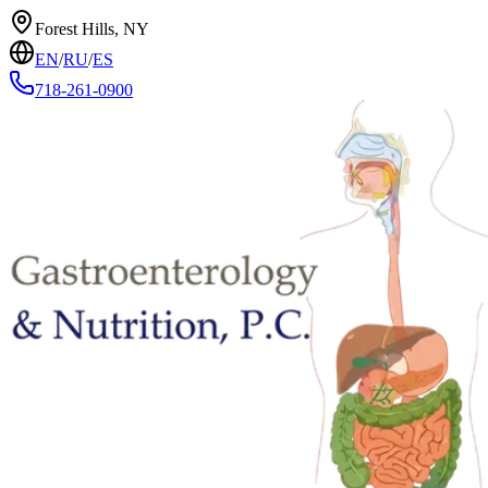
Forest Hills, NY
EN
/
RU
/
ES
718-261-0900