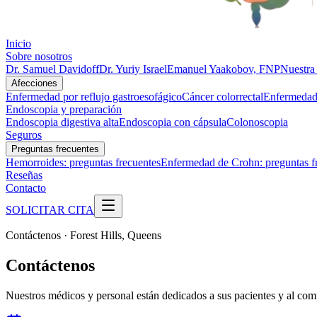
Inicio
Sobre nosotros
Dr. Samuel Davidoff
Dr. Yuriy Israel
Emanuel Yaakobov, FNP
Nuestra 
Afecciones
Enfermedad por reflujo gastroesofágico
Cáncer colorrectal
Enfermedad 
Endoscopia y preparación
Endoscopia digestiva alta
Endoscopia con cápsula
Colonoscopia
Seguros
Preguntas frecuentes
Hemorroides: preguntas frecuentes
Enfermedad de Crohn: preguntas f
Reseñas
Contacto
SOLICITAR CITA
Contáctenos · Forest Hills, Queens
Contáctenos
Nuestros médicos y personal están dedicados a sus pacientes y al comp