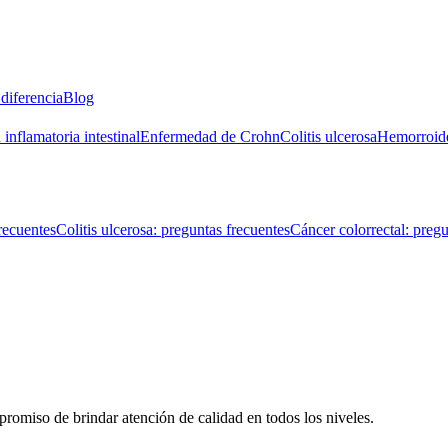
diferencia
Blog
inflamatoria intestinal
Enfermedad de Crohn
Colitis ulcerosa
Hemorroid
recuentes
Colitis ulcerosa: preguntas frecuentes
Cáncer colorrectal: pregu
romiso de brindar atención de calidad en todos los niveles.