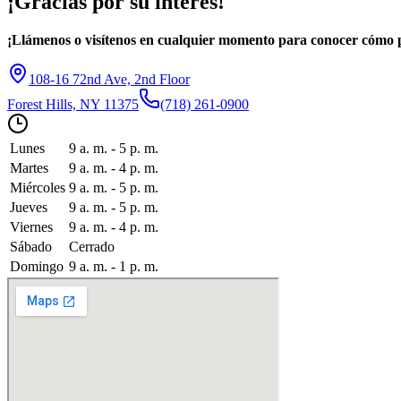
¡Gracias por
su interés!
¡Llámenos o visítenos en cualquier momento para conocer cómo
108-16 72nd Ave, 2nd Floor
Forest Hills, NY 11375
(718) 261-0900
Lunes
9 a. m. - 5 p. m.
Martes
9 a. m. - 4 p. m.
Miércoles
9 a. m. - 5 p. m.
Jueves
9 a. m. - 5 p. m.
Viernes
9 a. m. - 4 p. m.
Sábado
Cerrado
Domingo
9 a. m. - 1 p. m.