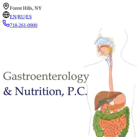
Forest Hills, NY
EN
/
RU
/
ES
718-261-0900