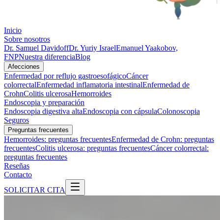
Inicio
Sobre nosotros
Dr. Samuel Davidoff
Dr. Yuriy Israel
Emanuel Yaakobov,
FNP
Nuestra diferencia
Blog
Afecciones
Enfermedad por reflujo gastroesofágico
Cáncer
colorrectal
Enfermedad inflamatoria intestinal
Enfermedad de
Crohn
Colitis ulcerosa
Hemorroides
Endoscopia y preparación
Endoscopia digestiva alta
Endoscopia con cápsula
Colonoscopia
Seguros
Preguntas frecuentes
Hemorroides: preguntas frecuentes
Enfermedad de Crohn: preguntas
frecuentes
Colitis ulcerosa: preguntas frecuentes
Cáncer colorrectal:
preguntas frecuentes
Reseñas
Contacto
SOLICITAR CITA