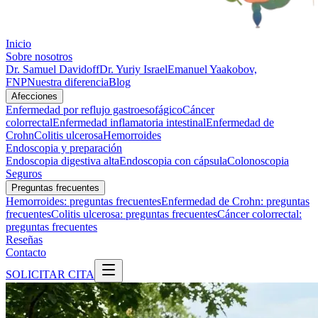
Inicio
Sobre nosotros
Dr. Samuel Davidoff
Dr. Yuriy Israel
Emanuel Yaakobov,
FNP
Nuestra diferencia
Blog
Afecciones
Enfermedad por reflujo gastroesofágico
Cáncer
colorrectal
Enfermedad inflamatoria intestinal
Enfermedad de
Crohn
Colitis ulcerosa
Hemorroides
Endoscopia y preparación
Endoscopia digestiva alta
Endoscopia con cápsula
Colonoscopia
Seguros
Preguntas frecuentes
Hemorroides: preguntas frecuentes
Enfermedad de Crohn: preguntas
frecuentes
Colitis ulcerosa: preguntas frecuentes
Cáncer colorrectal:
preguntas frecuentes
Reseñas
Contacto
SOLICITAR CITA