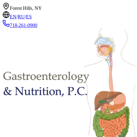
Forest Hills, NY
EN
/
RU
/
ES
718-261-0900