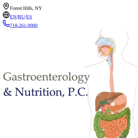
Forest Hills, NY
EN
/
RU
/
ES
718-261-0900