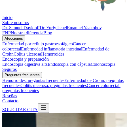
Inicio
Sobre nosotros
Dr. Samuel Davidoff
Dr. Yuriy Israel
Emanuel Yaakobov,
FNP
Nuestra diferencia
Blog
Afecciones
Enfermedad por reflujo gastroesofágico
Cáncer
colorrectal
Enfermedad inflamatoria intestinal
Enfermedad de
Crohn
Colitis ulcerosa
Hemorroides
Endoscopia y preparación
Endoscopia digestiva alta
Endoscopia con cápsula
Colonoscopia
Seguros
Preguntas frecuentes
Hemorroides: preguntas frecuentes
Enfermedad de Crohn: preguntas
frecuentes
Colitis ulcerosa: preguntas frecuentes
Cáncer colorrectal:
preguntas frecuentes
Reseñas
Contacto
SOLICITAR CITA