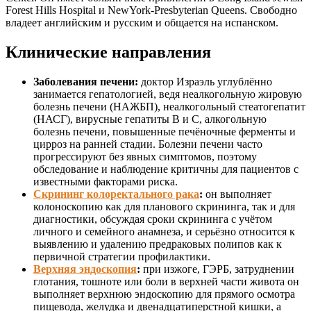
Forest Hills Hospital и NewYork-Presbyterian Queens. Свободно
владеет английским и русским и общается на испанском.
Клинические направления
Заболевания печени:
доктор Израэль углублённо
занимается гепатологией, ведя неалкогольную жировую
болезнь печени (НАЖБП), неалкогольный стеатогепатит
(НАСГ), вирусные гепатиты B и C, алкогольную
болезнь печени, повышенные печёночные ферменты и
цирроз на ранней стадии. Болезни печени часто
прогрессируют без явных симптомов, поэтому
обследование и наблюдение критичны для пациентов с
известными факторами риска.
Скрининг колоректального рака
:
он выполняет
колоноскопию как для планового скрининга, так и для
диагностики, обсуждая сроки скрининга с учётом
личного и семейного анамнеза, и серьёзно относится к
выявлению и удалению предраковых полипов как к
первичной стратегии профилактики.
Верхняя эндоскопия
:
при изжоге, ГЭРБ, затруднении
глотания, тошноте или боли в верхней части живота он
выполняет верхнюю эндоскопию для прямого осмотра
пищевода, желудка и двенадцатиперстной кишки, а