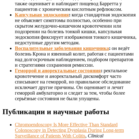
также оценивает и наблюдает пищевод Барретта у
пациентов с хроническим кислотным рефлюксом.
Капсульная эндоскопия
:
когда стандартная эндоскопия
не объясняет симптомы полностью, особенно при
скрытом желудочно-кишечном кровотечении или
подозрении на болезнь тонкой кишки, капсульная
эндоскопия фиксирует изображения тонкого кишечника,
недоступные другим методам.
Воспалительные заболевания кишечника
:
он ведёт
болезнь Крона и язвенный колит, работая с пациентами
над долгосрочным наблюдением, подбором препаратов
и стратегиями сохранения ремиссии.
Геморрой и аноректальные состояния
:
ректальное
кровотечение и аноректальный дискомфорт часто
списывают на геморрой, но правильное обследование
исключает другие причины. Он оценивает и лечит
геморрой амбулаторно и следит за тем, чтобы более
серьёзные состояния не были упущены.
Публикации и научные работы
Chromoendoscopy Is More Effective Than Standard
Colonoscopy in Detecting Dysplasia During Long-term
Surveillance of Patients With Colitis
,
Clinical