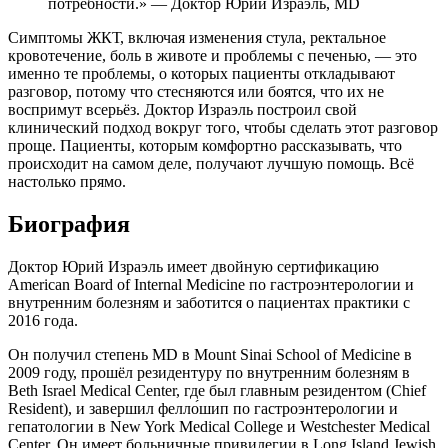
потребности.» — Доктор Юрий Израэль, MD
Симптомы ЖКТ, включая изменения стула, ректальное
кровотечение, боль в животе и проблемы с печенью, — это
именно те проблемы, о которых пациенты откладывают
разговор, потому что стесняются или боятся, что их не
воспримут всерьёз. Доктор Израэль построил свой
клинический подход вокруг того, чтобы сделать этот разговор
проще. Пациенты, которым комфортно рассказывать, что
происходит на самом деле, получают лучшую помощь. Всё
настолько прямо.
Биография
Доктор Юрий Израэль имеет двойную сертификацию
American Board of Internal Medicine по гастроэнтерологии и
внутренним болезням и заботится о пациентах практики с
2016 года.
Он получил степень MD в Mount Sinai School of Medicine в
2009 году, прошёл резидентуру по внутренним болезням в
Beth Israel Medical Center, где был главным резидентом (Chief
Resident), и завершил фелло́шип по гастроэнтерологии и
гепатологии в New York Medical College и Westchester Medical
Center. Он имеет больничные привилегии в Long Island Jewish