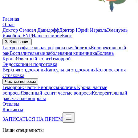
Главная
О нас
Доктор Сэмюэл Давидофф
Доктор Юрий Израэль
Эмануэль
Яакобов, FNP
Наше отличие
Блог
Заболевания
Гастроэзофагеальная рефлюксная болезнь
Колоректальный
рак
Воспалительные заболевания кишечника
Болезнь
Крона
Язвенный колит
Геморрой
Эндоскопия и подготовка
Верхняя эндоскопия
Капсульная эндоскопия
Колоноскопия
Страховка
Частые вопросы
Геморрой: частые вопросы
Болезнь Крона: частые
вопросы
Язвенный колит: частые вопросы
Колоректальный
рак: частые вопросы
Отзывы
Контакты
ЗАПИСАТЬСЯ НА ПРИЁМ
Наши специалисты