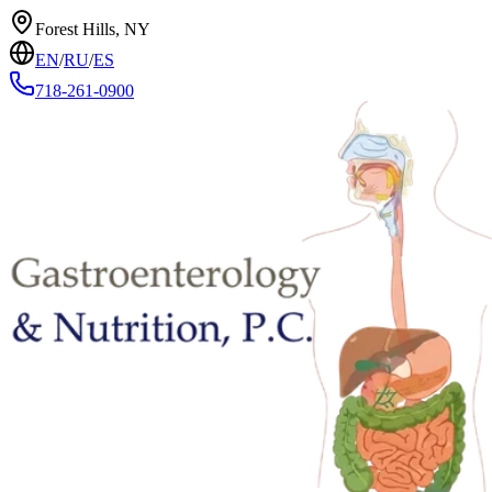
Forest Hills, NY
EN
/
RU
/
ES
718-261-0900