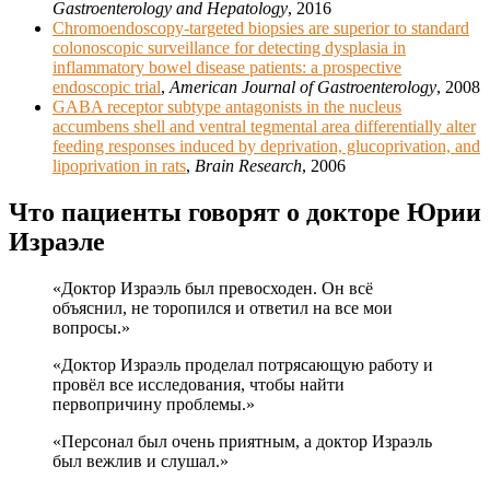
Gastroenterology and Hepatology
, 2016
Chromoendoscopy-targeted biopsies are superior to standard
colonoscopic surveillance for detecting dysplasia in
inflammatory bowel disease patients: a prospective
endoscopic trial
,
American Journal of Gastroenterology
, 2008
GABA receptor subtype antagonists in the nucleus
accumbens shell and ventral tegmental area differentially alter
feeding responses induced by deprivation, glucoprivation, and
lipoprivation in rats
,
Brain Research
, 2006
Что пациенты говорят о докторе Юрии
Израэле
«Доктор Израэль был превосходен. Он всё
объяснил, не торопился и ответил на все мои
вопросы.»
«Доктор Израэль проделал потрясающую работу и
провёл все исследования, чтобы найти
первопричину проблемы.»
«Персонал был очень приятным, а доктор Израэль
был вежлив и слушал.»