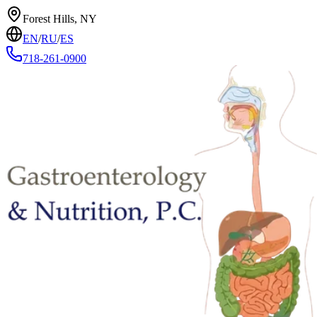
Forest Hills, NY
EN
/
RU
/
ES
718-261-0900