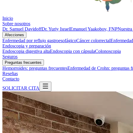
Inicio
Sobre nosotros
Dr. Samuel Davidoff
Dr. Yuriy Israel
Emanuel Yaakobov, FNP
Nuestra 
Afecciones
Enfermedad por reflujo gastroesofágico
Cáncer colorrectal
Enfermedad 
Endoscopia y preparación
Endoscopia digestiva alta
Endoscopia con cápsula
Colonoscopia
Seguros
Preguntas frecuentes
Hemorroides: preguntas frecuentes
Enfermedad de Crohn: preguntas f
Reseñas
Contacto
SOLICITAR CITA