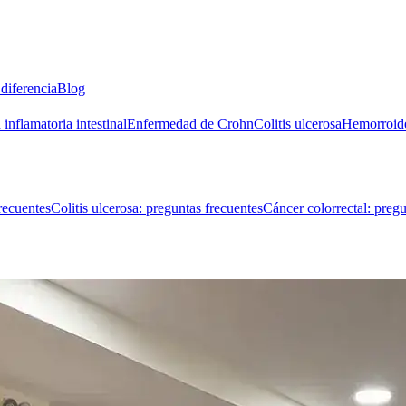
diferencia
Blog
inflamatoria intestinal
Enfermedad de Crohn
Colitis ulcerosa
Hemorroid
recuentes
Colitis ulcerosa: preguntas frecuentes
Cáncer colorrectal: pregu