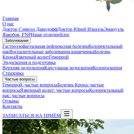
Главная
О нас
Доктор Сэмюэл Давидофф
Доктор Юрий Израэль
Эмануэль
Яакобов, FNP
Наше отличие
Блог
Заболевания
Гастроэзофагеальная рефлюксная болезнь
Колоректальный
рак
Воспалительные заболевания кишечника
Болезнь
Крона
Язвенный колит
Геморрой
Эндоскопия и подготовка
Верхняя эндоскопия
Капсульная эндоскопия
Колоноскопия
Страховка
Частые вопросы
Геморрой: частые вопросы
Болезнь Крона: частые
вопросы
Язвенный колит: частые вопросы
Колоректальный
рак: частые вопросы
Отзывы
Контакты
ЗАПИСАТЬСЯ НА ПРИЁМ