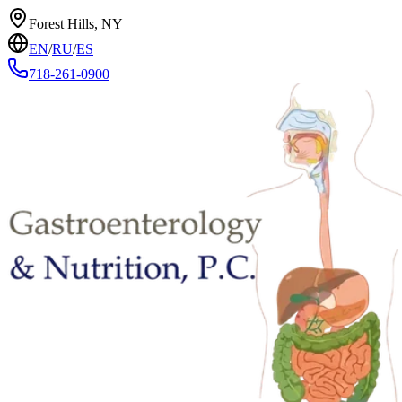
Forest Hills, NY
EN
/
RU
/
ES
718-261-0900