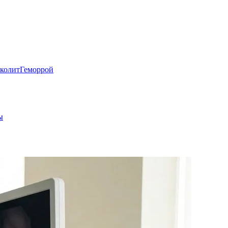
колит
Геморрой
ы