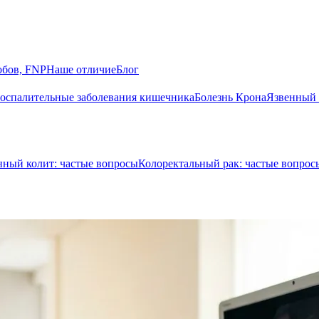
обов, FNP
Наше отличие
Блог
оспалительные заболевания кишечника
Болезнь Крона
Язвенный 
нный колит: частые вопросы
Колоректальный рак: частые вопрос