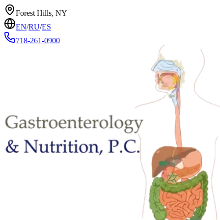
Forest Hills, NY
EN
/
RU
/
ES
718-261-0900