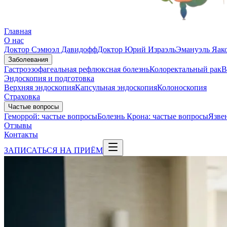
Главная
О нас
Доктор Сэмюэл Давидофф
Доктор Юрий Израэль
Эмануэль Яак
Заболевания
Гастроэзофагеальная рефлюксная болезнь
Колоректальный рак
В
Эндоскопия и подготовка
Верхняя эндоскопия
Капсульная эндоскопия
Колоноскопия
Страховка
Частые вопросы
Геморрой: частые вопросы
Болезнь Крона: частые вопросы
Язве
Отзывы
Контакты
ЗАПИСАТЬСЯ НА ПРИЁМ