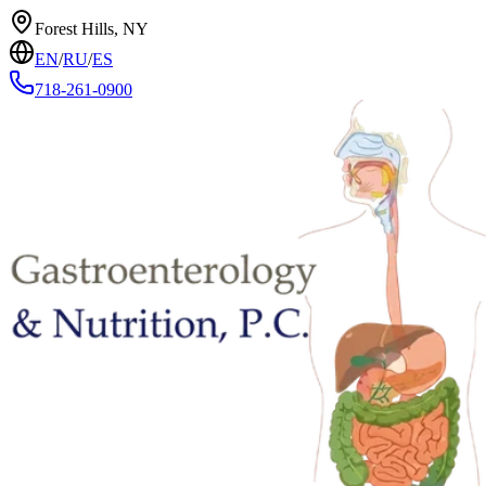
Forest Hills, NY
EN
/
RU
/
ES
718-261-0900