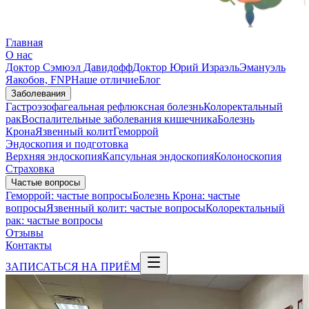
Главная
О нас
Доктор Сэмюэл Давидофф
Доктор Юрий Израэль
Эмануэль
Яакобов, FNP
Наше отличие
Блог
Заболевания
Гастроэзофагеальная рефлюксная болезнь
Колоректальный
рак
Воспалительные заболевания кишечника
Болезнь
Крона
Язвенный колит
Геморрой
Эндоскопия и подготовка
Верхняя эндоскопия
Капсульная эндоскопия
Колоноскопия
Страховка
Частые вопросы
Геморрой: частые вопросы
Болезнь Крона: частые
вопросы
Язвенный колит: частые вопросы
Колоректальный
рак: частые вопросы
Отзывы
Контакты
ЗАПИСАТЬСЯ НА ПРИЁМ